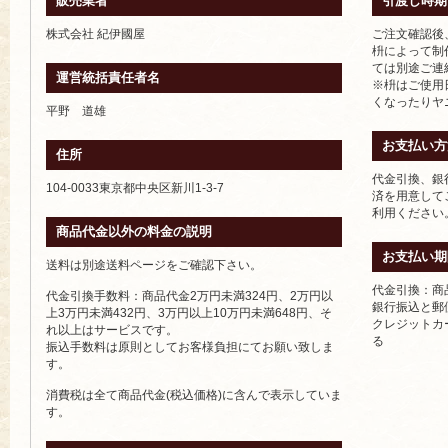
販売業者
引渡し時期
株式会社 紀伊國屋
ご注文確認後
枡によって制
ては別途ご連
運営統括責任者名
※枡はご使用
くなったりヤ
平野 道雄
お支払い方
住所
代金引換、銀
104-0033東京都中央区新川1-3-7
済を用意して
利用ください
商品代金以外の料金の説明
お支払い期
送料は別途送料ページをご確認下さい。
代金引換：商
代金引換手数料：商品代金2万円未満324円、2万円以
銀行振込と郵
上3万円未満432円、3万円以上10万円未満648円、そ
クレジットカ
れ以上はサービスです。
る
振込手数料は原則としてお客様負担にてお願い致しま
す。
消費税は全て商品代金(税込価格)に含んで表示していま
す。