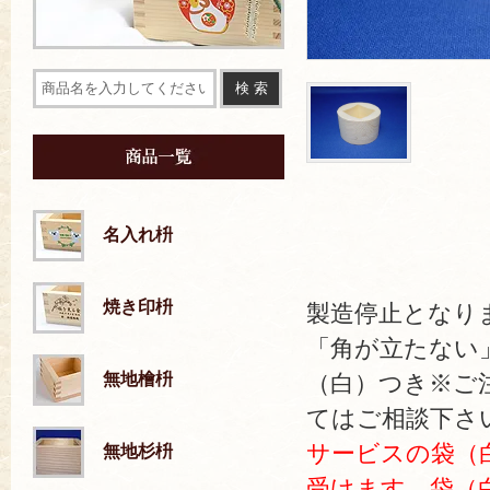
名入れ枡
焼き印枡
製造停止となり
「角が立たない」
（白）つき※ご
無地檜枡
てはご相談下さ
サービスの袋（
無地杉枡
受けます。袋（