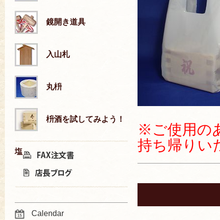
鏡開き道具
入山札
丸枡
枡酒を試してみよう！
※ご使用の
持ち帰りい
塩
Calendar