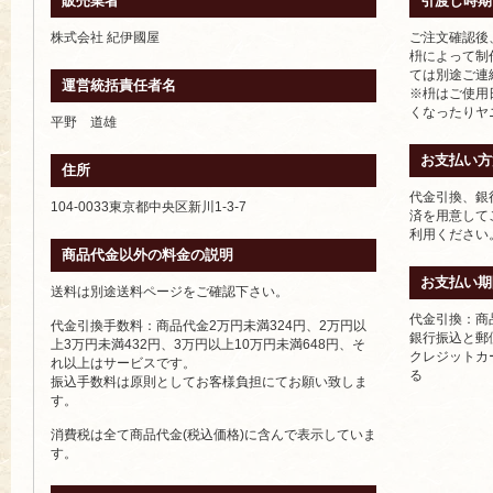
販売業者
引渡し時期
株式会社 紀伊國屋
ご注文確認後
枡によって制
ては別途ご連
運営統括責任者名
※枡はご使用
くなったりヤ
平野 道雄
お支払い方
住所
代金引換、銀
104-0033東京都中央区新川1-3-7
済を用意して
利用ください
商品代金以外の料金の説明
お支払い期
送料は別途送料ページをご確認下さい。
代金引換：商
代金引換手数料：商品代金2万円未満324円、2万円以
銀行振込と郵
上3万円未満432円、3万円以上10万円未満648円、そ
クレジットカ
れ以上はサービスです。
る
振込手数料は原則としてお客様負担にてお願い致しま
す。
消費税は全て商品代金(税込価格)に含んで表示していま
す。