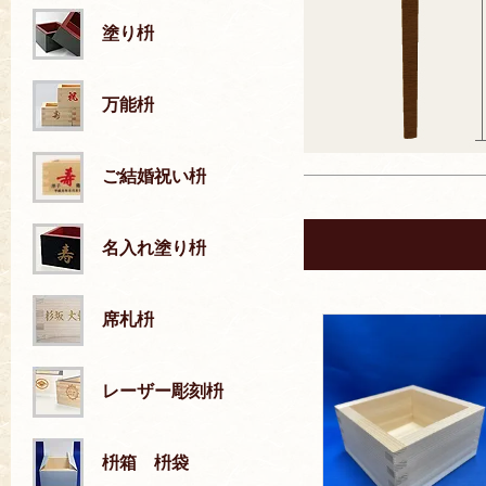
塗り枡
万能枡
ご結婚祝い枡
名入れ塗り枡
席札枡
レーザー彫刻枡
枡箱 枡袋