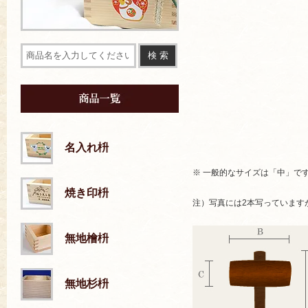
名入れ枡
※ 一般的なサイズは「中」で
焼き印枡
注）写真には2本写っています
無地檜枡
無地杉枡