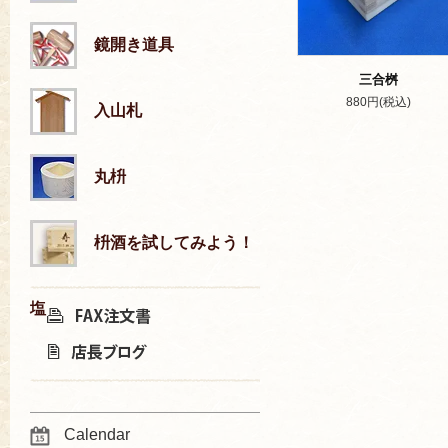
鏡開き道具
三合桝
880円(税込)
入山札
丸枡
枡酒を試してみよう！
塩
Calendar