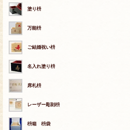
塗り枡
万能枡
ご結婚祝い枡
名入れ塗り枡
席札枡
レーザー彫刻枡
枡箱 枡袋