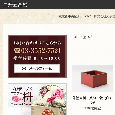
東京都中央区新川1-3-7 株式会社紀伊国屋 TE
TOP
>
塗り枡
朱塗り枡 八勺 袋（白）
つき
330円(税込)