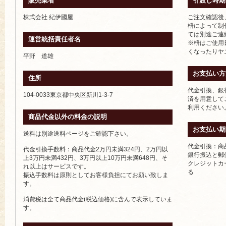
販売業者
引渡し時期
株式会社 紀伊國屋
ご注文確認後
枡によって制
ては別途ご連
運営統括責任者名
※枡はご使用
くなったりヤ
平野 道雄
お支払い方
住所
代金引換、銀
104-0033東京都中央区新川1-3-7
済を用意して
利用ください
商品代金以外の料金の説明
お支払い期
送料は別途送料ページをご確認下さい。
代金引換：商
代金引換手数料：商品代金2万円未満324円、2万円以
銀行振込と郵
上3万円未満432円、3万円以上10万円未満648円、そ
クレジットカ
れ以上はサービスです。
る
振込手数料は原則としてお客様負担にてお願い致しま
す。
消費税は全て商品代金(税込価格)に含んで表示していま
す。