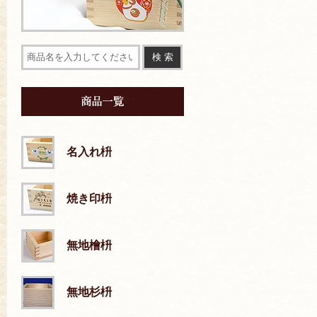
名入れ枡
焼き印枡
無地檜枡
無地杉枡