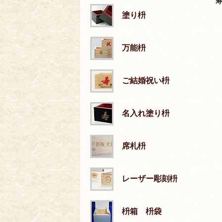
寿
塗り枡
万能枡
ご結婚祝い枡
名入れ塗り枡
席札枡
レーザー彫刻枡
枡箱 枡袋