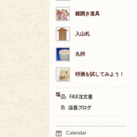
鏡開き道具
入山札
丸枡
枡酒を試してみよう！
塩
Calendar