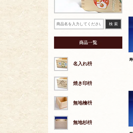
寿
名入れ枡
焼き印枡
無地檜枡
無地杉枡