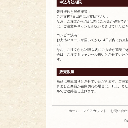
申込有効期限
銀行振込と郵便振替：
ご注文後7日以内にお支払下さい。
なお、ご注文から7日以内にご入金が確認でき
は、ご注文をキャンセル扱いとさせていただ
コンビニ決済：
お支払いメールが届いてから14日以内にお支
い。
なお、ご注文から14日以内にご入金が確認で
合は、ご注文をキャンセル扱いとさせていた
す。
販売数量
商品は在庫限りとさせていただきます。ご注
きました商品が在庫切れの場合は、TEL、ま
ルでご連絡差し上げます。
ホーム
マイアカウント
お問い合わ
Co