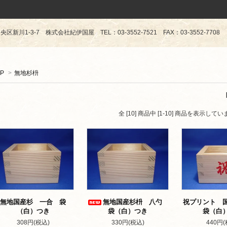
区新川1-3-7 株式会社紀伊国屋 TEL：03-3552-7521 FAX：03-3552-7708
P
>
無地杉枡
全 [10] 商品中 [1-10] 商品を表示してい
無地国産杉 一合 袋
無地国産杉枡 八勺
祝プリント 
（白）つき
袋（白）つき
袋（白
308円(税込)
330円(税込)
440円(