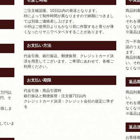
引渡し時期
不良
ご注文確認後、10日以内の発送となります。
商品到着
枡によって制作時間が異なりますので納期につきまし
い。
ては別途ご連絡差し上げます。
それを
※枡はご使用日よりもかなり前に作製すると香りが薄
なくな
くなったりヤニでベタベタすることがあります。
※返品
万一不
お支払い方法
認のう
ます。
代金引換、銀行振込、郵便振替、クレジットカード決
商品到
済を用意してございます。ご希望にあわせて、各種ご
い。そ
利用ください。
なくな
お支払い期限
返品
代金引換：商品引渡時
商品到着
2万円以
銀行振込と郵便振替：注文後7日以内
い。
8円、そ
クレジットカード決済：クレジット会社の規定に準ず
それを
る
なくな
い致しま
※返品
示していま
返品
お客様