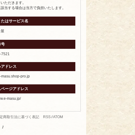
ていただきます。
に該当する場合は当方で負担いたします。
またはサービス名
合屋
番号
-7521
ルアドレス
masu.shop-pro.jp
ムページアドレス
ww.e-masu.jp/
定商取引法に基づく表記
RSS
/
ATOM
す。】