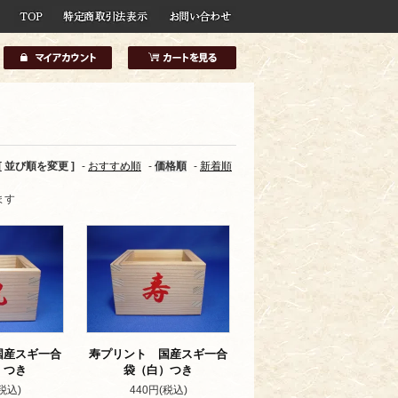
[ 並び順を変更 ]
-
おすすめ順
-
価格順
-
新着順
ます
国産スギ一合
寿プリント 国産スギ一合
）つき
袋（白）つき
税込)
440円(税込)