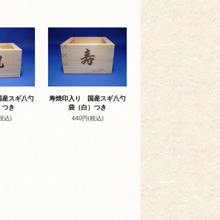
国産スギ八勺
寿焼印入り 国産スギ八勺
）つき
袋（白）つき
税込)
440円(税込)