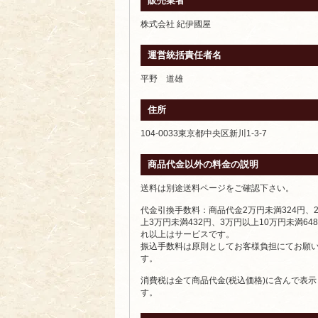
販売業者
株式会社 紀伊國屋
運営統括責任者名
平野 道雄
住所
104-0033東京都中央区新川1-3-7
商品代金以外の料金の説明
送料は別途送料ページをご確認下さい。
代金引換手数料：商品代金2万円未満324円、
上3万円未満432円、3万円以上10万円未満64
れ以上はサービスです。
振込手数料は原則としてお客様負担にてお願
す。
消費税は全て商品代金(税込価格)に含んで表
す。