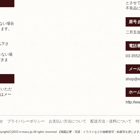
とさせ
不良品
屋号
ない場合
きます。
二升五
払下さ
電話
きない場
03-3552
だきま
メー
shop@e-
文いただ
ホー
たはメー
http://w
せ
プライバシーポリシー
お支払い方法について
配送方法・送料について
特
pyright(C)2015 e-masu.jp.All rights reserved.【掲載記事・写真・イラストなどの無断複写・転載等を禁じま