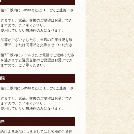
品
後3日以内にE-mailまたはTELにてご連絡下さ
過ぎますと、返品、交換のご要望はお受けでき
りますので、ご了承ください。
は使用していない無地枡のみになります。
良品等がございましたら、当店の在庫状況を確
え、新品、または同等品と交換させていただき
着後7日以内にメールまたは電話でご連絡くださ
れを過ぎますと返品交換のご要望はお受けでき
りますので、ご了承ください。
期限
後3日以内にE-mailまたはTELにてご連絡下さ
過ぎますと、返品、交換のご要望はお受けでき
りますので、ご了承ください。
は使用していない無地枡のみになります。
送料
都合による返品につきましてはお客様のご負担