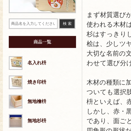
まず材質選び
使われる木材
杉はすっきり
桧は、少しツ
大切な名前の
わせて選び分
名入れ枡
木材の種類に
焼き印枡
ついても選択
枡といえば、
無地檜枡
しかし、赤・
であり、面ご
無地杉枡
四角形の形状