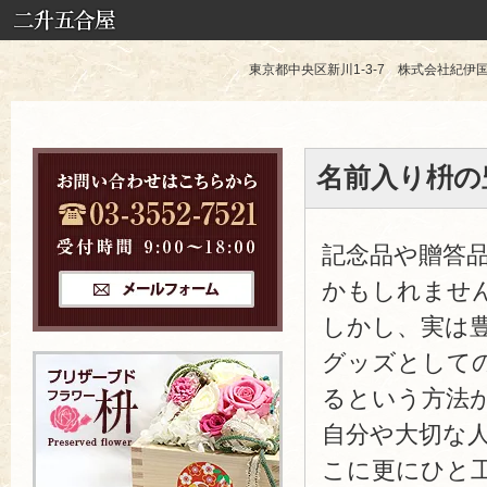
東京都中央区新川1-3-7 株式会社紀伊国屋 TE
名前入り枡の
記念品や贈答
かもしれませ
しかし、実は
グッズとして
るという方法
自分や大切な
こに更にひと