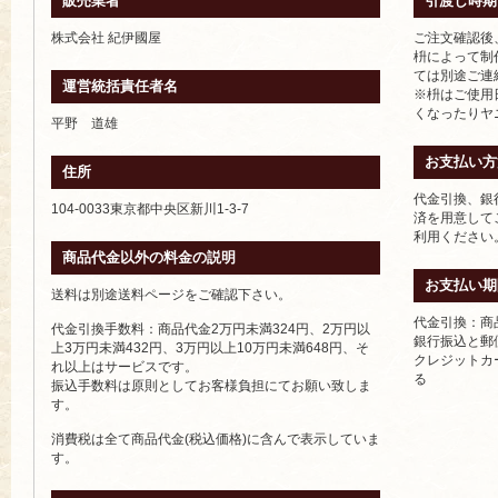
販売業者
引渡し時期
株式会社 紀伊國屋
ご注文確認後
枡によって制
ては別途ご連
運営統括責任者名
※枡はご使用
くなったりヤ
平野 道雄
お支払い方
住所
代金引換、銀
104-0033東京都中央区新川1-3-7
済を用意して
利用ください
商品代金以外の料金の説明
お支払い期
送料は別途送料ページをご確認下さい。
代金引換：商
代金引換手数料：商品代金2万円未満324円、2万円以
銀行振込と郵
上3万円未満432円、3万円以上10万円未満648円、そ
クレジットカ
れ以上はサービスです。
る
振込手数料は原則としてお客様負担にてお願い致しま
す。
消費税は全て商品代金(税込価格)に含んで表示していま
す。