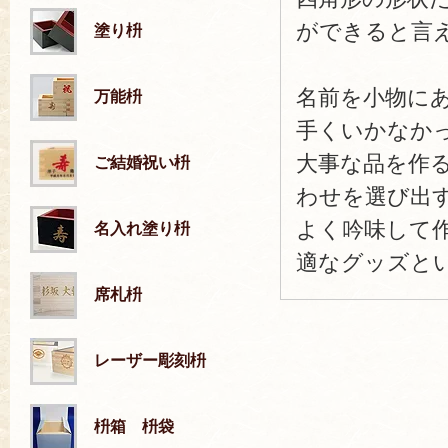
ができると言
塗り枡
名前を小物に
万能枡
手くいかなか
大事な品を作
ご結婚祝い枡
わせを選び出
よく吟味して
名入れ塗り枡
適なグッズと
席札枡
レーザー彫刻枡
枡箱 枡袋