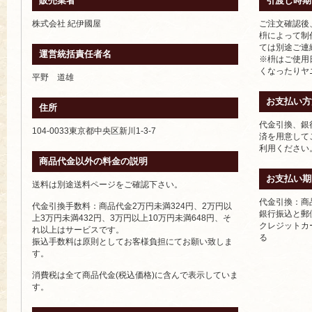
販売業者
引渡し時期
株式会社 紀伊國屋
ご注文確認後
枡によって制
ては別途ご連
運営統括責任者名
※枡はご使用
くなったりヤ
平野 道雄
お支払い方
住所
代金引換、銀
104-0033東京都中央区新川1-3-7
済を用意して
利用ください
商品代金以外の料金の説明
お支払い期
送料は別途送料ページをご確認下さい。
代金引換：商
代金引換手数料：商品代金2万円未満324円、2万円以
銀行振込と郵
上3万円未満432円、3万円以上10万円未満648円、そ
クレジットカ
れ以上はサービスです。
る
振込手数料は原則としてお客様負担にてお願い致しま
す。
消費税は全て商品代金(税込価格)に含んで表示していま
す。