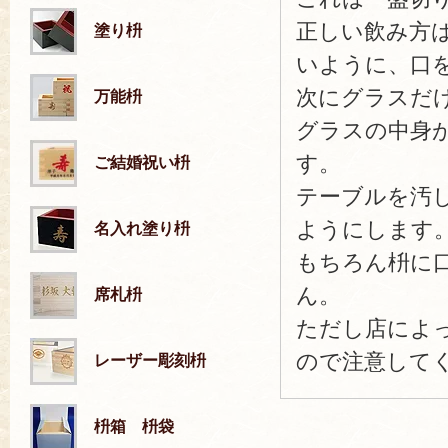
正しい飲み方
塗り枡
いように、口
次にグラスだ
万能枡
グラスの中身
す。
ご結婚祝い枡
テーブルを汚
ようにします
名入れ塗り枡
もちろん枡に
ん。
席札枡
ただし店によ
ので注意して
レーザー彫刻枡
枡箱 枡袋