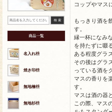
コップやマス
もっきり酒を
す。
縁一杯になみ
を持たずに啜る
ある程度グラ
名入れ枡
その後はグラ
っている酒を
焼き印枡
マスの香りを
す。
無地檜枡
マスは酒の器
この際、マス
無地杉枡
ルもスタンダ