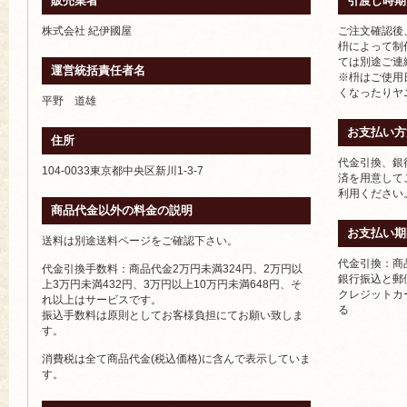
販売業者
引渡し時期
株式会社 紀伊國屋
ご注文確認後
枡によって制
ては別途ご連
運営統括責任者名
※枡はご使用
くなったりヤ
平野 道雄
お支払い方
住所
代金引換、銀
104-0033東京都中央区新川1-3-7
済を用意して
利用ください
商品代金以外の料金の説明
お支払い期
送料は別途送料ページをご確認下さい。
代金引換：商
代金引換手数料：商品代金2万円未満324円、2万円以
銀行振込と郵
上3万円未満432円、3万円以上10万円未満648円、そ
クレジットカ
れ以上はサービスです。
る
振込手数料は原則としてお客様負担にてお願い致しま
す。
消費税は全て商品代金(税込価格)に含んで表示していま
す。