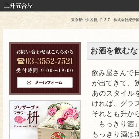
東京都中央区新川1-3-7 株式会社紀伊国屋 TE
お酒を飲むな
飲み屋さんで
が出てきて、
あのスタイル
ければ、グラ
それとも升か
「もっきり酒
もっきり酒は