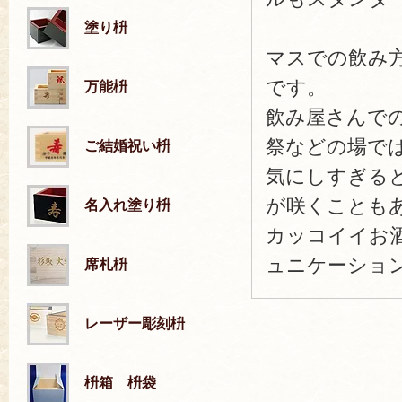
塗り枡
マスでの飲み
です。
万能枡
飲み屋さんで
祭などの場で
ご結婚祝い枡
気にしすぎる
が咲くことも
名入れ塗り枡
カッコイイお
ュニケーショ
席札枡
レーザー彫刻枡
枡箱 枡袋