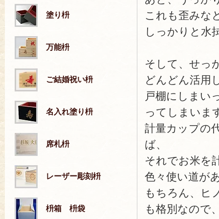
これも歪みな
塗り枡
しっかりと水
万能枡
そして、せっ
どんどん活用
ご結婚祝い枡
戸棚にしまい
ってしまいま
名入れ塗り枡
計量カップの
ば、
席札枡
それでお米を
色々使い道が
レーザー彫刻枡
もちろん、ヒ
も格別なので
枡箱 枡袋