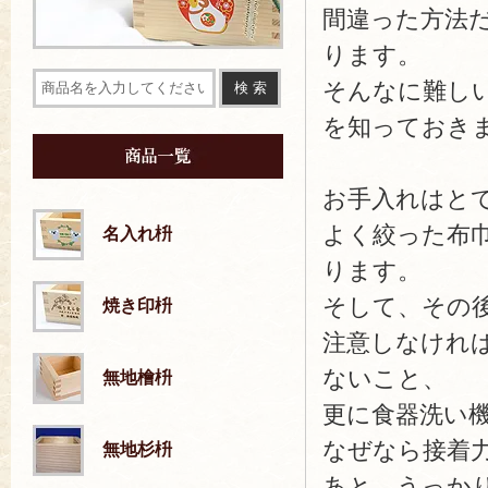
間違った方法
ります。
そんなに難し
を知っておき
お手入れはと
よく絞った布
名入れ枡
ります。
そして、その
焼き印枡
注意しなけれ
ないこと、
無地檜枡
更に食器洗い
なぜなら接着
無地杉枡
あと、うっか