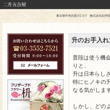
東京都中央区新川1-3-7 株式会社紀伊国屋 TE
升のお手入れ
普段は使う機
りと、
升は日本らし
特にヒノキの
なる気がしま
しかし、どの