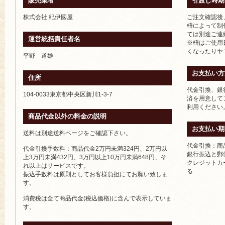
販売業者
引渡し時期
株式会社 紀伊國屋
ご注文確認後
枡によって制
ては別途ご連
運営統括責任者名
※枡はご使用
くなったりヤ
平野 道雄
お支払い方
住所
代金引換、銀
104-0033東京都中央区新川1-3-7
済を用意して
利用ください
商品代金以外の料金の説明
お支払い期
送料は別途送料ページをご確認下さい。
代金引換：商
代金引換手数料：商品代金2万円未満324円、2万円以
銀行振込と郵
上3万円未満432円、3万円以上10万円未満648円、そ
クレジットカ
れ以上はサービスです。
る
振込手数料は原則としてお客様負担にてお願い致しま
す。
消費税は全て商品代金(税込価格)に含んで表示していま
す。