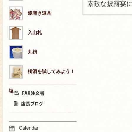
素敵な披露宴
鏡開き道具
入山札
丸枡
枡酒を試してみよう！
塩
Calendar