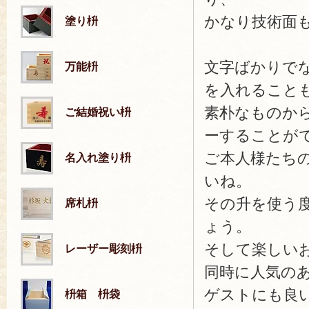
かなり技術面
塗り枡
文字ばかりで
万能枡
を入れること
素朴なものか
ご結婚祝い枡
ーすることが
ご本人様たち
名入れ塗り枡
いね。
その升を使う
席札枡
ょう。
そして楽しい
レーザー彫刻枡
同時に人気の
ゲストにも良
枡箱 枡袋