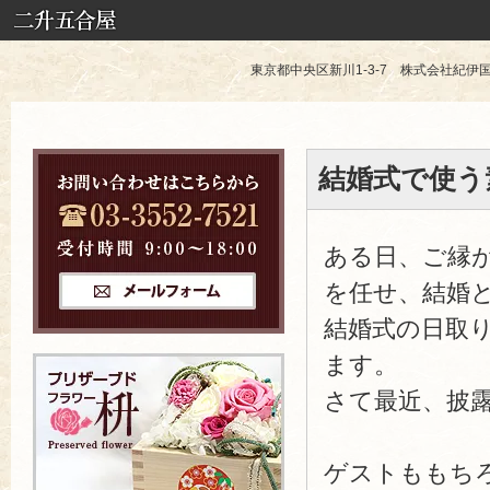
東京都中央区新川1-3-7 株式会社紀伊国屋 TE
結婚式で使う
ある日、ご縁
を任せ、結婚
結婚式の日取
ます。
さて最近、披
ゲストももち