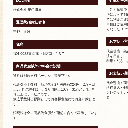
販売業者
引渡し時期
株式会社 紀伊國屋
ご注文確認後
枡によって制
ては別途ご連
運営統括責任者名
※枡はご使用
くなったりヤ
平野 道雄
お支払い方
住所
代金引換、銀
104-0033東京都中央区新川1-3-7
済を用意して
利用ください
商品代金以外の料金の説明
お支払い期
送料は別途送料ページをご確認下さい。
代金引換：商
代金引換手数料：商品代金2万円未満324円、2万円以
銀行振込と郵
上3万円未満432円、3万円以上10万円未満648円、そ
クレジットカ
れ以上はサービスです。
る
振込手数料は原則としてお客様負担にてお願い致しま
す。
消費税は全て商品代金(税込価格)に含んで表示していま
す。