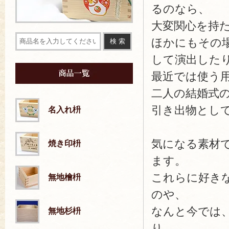
るのなら、
大変関心を持
ほかにもその
して演出した
最近では使う
二人の結婚式
引き出物とし
名入れ枡
気になる素材
焼き印枡
ます。
これらに好き
無地檜枡
のや、
なんと今では
無地杉枡
り、