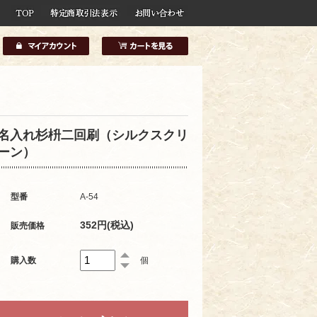
名入れ杉枡二回刷（シルクスクリ
ーン）
型番
A-54
352円(税込)
販売価格
購入数
個