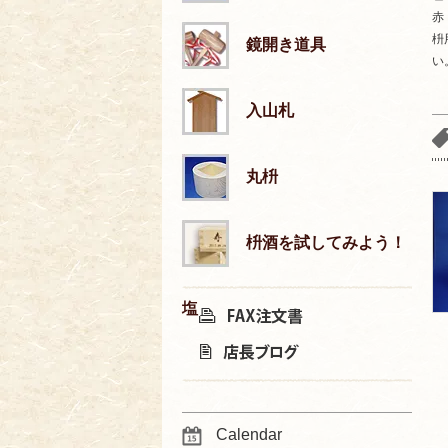
赤
枡
鏡開き道具
い
入山札
丸枡
枡酒を試してみよう！
塩
Calendar