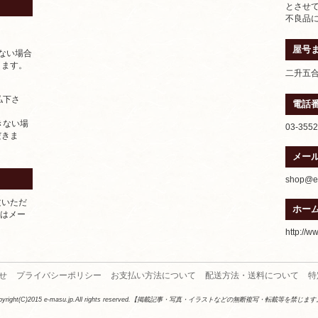
とさせ
不良品
屋号
ない場合
きます。
二升五
払下さ
電話
きない場
03-3552
だきま
メー
shop@e-
文いただ
ホー
たはメー
http://w
せ
プライバシーポリシー
お支払い方法について
配送方法・送料について
特
pyright(C)2015 e-masu.jp.All rights reserved.【掲載記事・写真・イラストなどの無断複写・転載等を禁じま