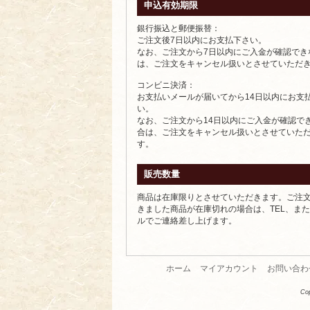
申込有効期限
銀行振込と郵便振替：
ご注文後7日以内にお支払下さい。
なお、ご注文から7日以内にご入金が確認でき
は、ご注文をキャンセル扱いとさせていただ
コンビニ決済：
お支払いメールが届いてから14日以内にお支
い。
なお、ご注文から14日以内にご入金が確認で
合は、ご注文をキャンセル扱いとさせていた
す。
販売数量
商品は在庫限りとさせていただきます。ご注
きました商品が在庫切れの場合は、TEL、ま
ルでご連絡差し上げます。
ホーム
マイアカウント
お問い合わ
Co