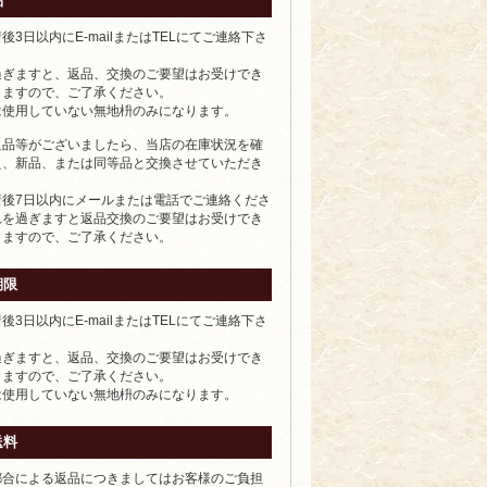
品
後3日以内にE-mailまたはTELにてご連絡下さ
過ぎますと、返品、交換のご要望はお受けでき
りますので、ご了承ください。
は使用していない無地枡のみになります。
良品等がございましたら、当店の在庫状況を確
え、新品、または同等品と交換させていただき
着後7日以内にメールまたは電話でご連絡くださ
れを過ぎますと返品交換のご要望はお受けでき
りますので、ご了承ください。
期限
後3日以内にE-mailまたはTELにてご連絡下さ
過ぎますと、返品、交換のご要望はお受けでき
りますので、ご了承ください。
は使用していない無地枡のみになります。
送料
都合による返品につきましてはお客様のご負担