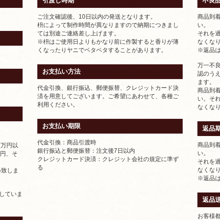
引渡し時期
不良
ご注文確認後、10日以内の発送となります。
商品到着
枡によって制作時間が異なりますので納期につきまし
い。
ては別途ご連絡差し上げます。
それを
※枡はご使用日よりもかなり前に作製すると香りが薄
なくな
くなったりヤニでベタベタすることがあります。
※返品
万一不
お支払い方法
認のう
ます。
代金引換、銀行振込、郵便振替、クレジットカード決
商品到
済を用意してございます。ご希望にあわせて、各種ご
い。そ
利用ください。
なくな
お支払い期限
返品
代金引換：商品引渡時
商品到着
2万円以
銀行振込と郵便振替：注文後7日以内
い。
8円、そ
クレジットカード決済：クレジット会社の規定に準ず
それを
る
なくな
い致しま
※返品
示していま
返品
お客様