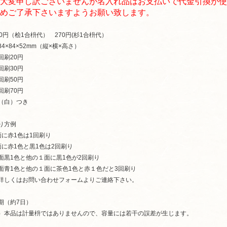
大変申し訳ございませんが名入れ品はお支払いで代金引換が使
めご了承下さいますようお願い致します。
50円（桧1合枡代） 270円(杉1合枡代）
84×84×52mm（縦×横×高さ）
回刷20円
回刷30円
回刷50円
回刷70円
（白）つき
り方例
面に赤1色は1回刷り
面に赤1色と黒1色は2回刷り
面黒1色と他の１面に黒1色が2回刷り
面青1色と他の１面に茶色1色と赤１色だと3回刷り
詳しくはお問い合わせフォームよりご連絡下さい。
期（約7日）
）本品は計量枡ではありませんので、容量には若干の誤差が生じます。