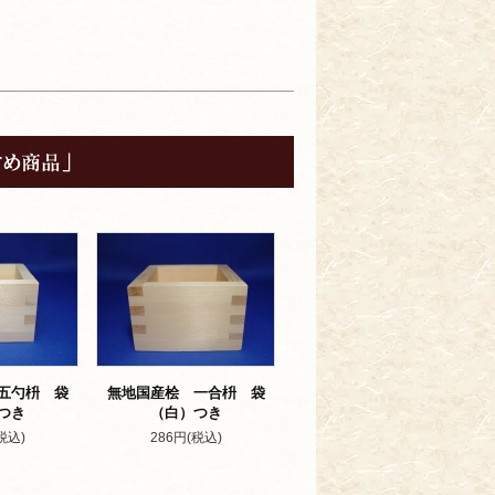
五勺枡 袋
無地国産桧 一合枡 袋
つき
（白）つき
税込)
286円(税込)