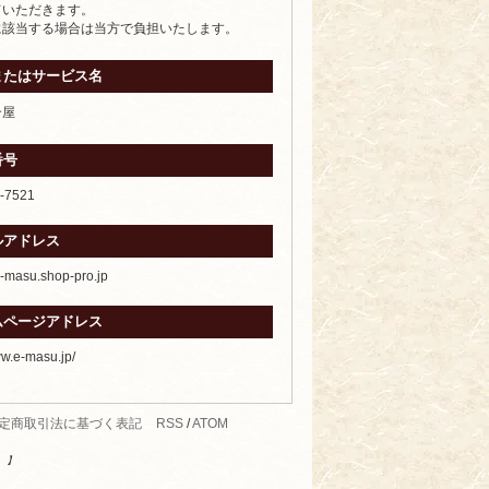
ていただきます。
に該当する場合は当方で負担いたします。
またはサービス名
合屋
番号
-7521
ルアドレス
masu.shop-pro.jp
ムページアドレス
ww.e-masu.jp/
定商取引法に基づく表記
RSS
/
ATOM
す。】