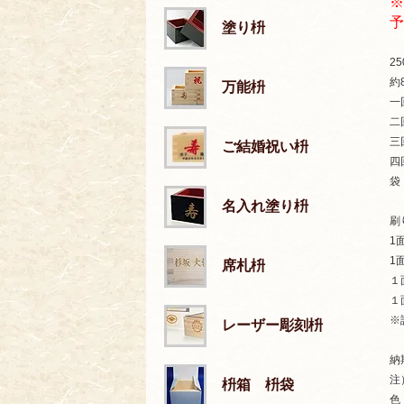
※
予
塗り枡
2
約
万能枡
一
二
三
ご結婚祝い枡
四
袋
名入れ塗り枡
刷
1
1
席札枡
１
１
※
レーザー彫刻枡
納
注
枡箱 枡袋
色