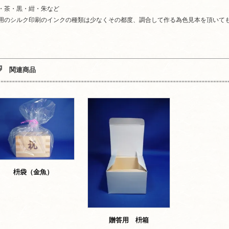
・茶・黒・紺・朱など
用のシルク印刷のインクの種類は少なくその都度、調合して作る為色見本を頂いて
。
関連商品
枡袋（金魚）
贈答用 枡箱