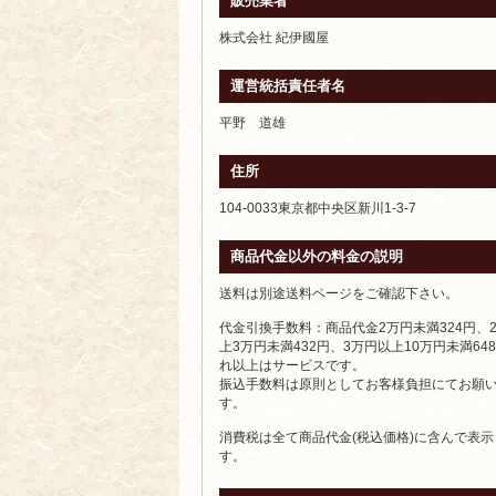
販売業者
株式会社 紀伊國屋
運営統括責任者名
平野 道雄
住所
104-0033東京都中央区新川1-3-7
商品代金以外の料金の説明
送料は別途送料ページをご確認下さい。
代金引換手数料：商品代金2万円未満324円、
上3万円未満432円、3万円以上10万円未満64
れ以上はサービスです。
振込手数料は原則としてお客様負担にてお願
す。
消費税は全て商品代金(税込価格)に含んで表
す。