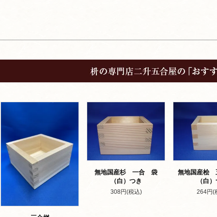
無地国産杉 一合 袋
無地国産桧 
（白）つき
（白）
308円(税込)
264円(