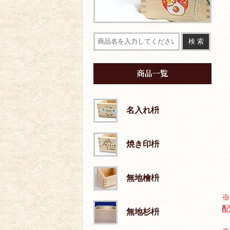
名入れ枡
焼き印枡
無地檜枡
※
配
無地杉枡