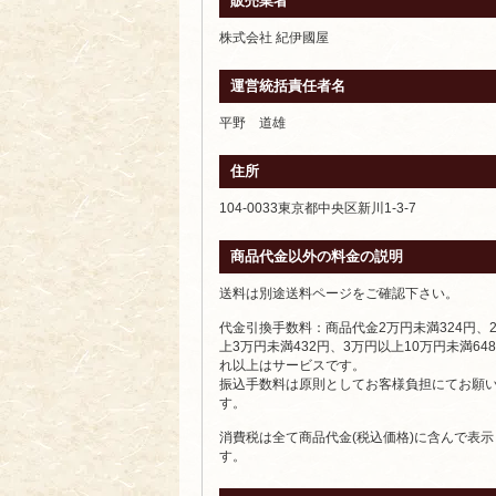
販売業者
株式会社 紀伊國屋
運営統括責任者名
平野 道雄
住所
104-0033東京都中央区新川1-3-7
商品代金以外の料金の説明
送料は別途送料ページをご確認下さい。
代金引換手数料：商品代金2万円未満324円、
上3万円未満432円、3万円以上10万円未満64
れ以上はサービスです。
振込手数料は原則としてお客様負担にてお願
す。
消費税は全て商品代金(税込価格)に含んで表
す。