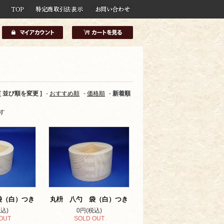
[ 並び順を変更 ]
-
おすすめ順
-
価格順
-
新着順
ます
袋（白）つき
丸枡 八勺 袋（白）つき
込)
0円(税込)
OUT
SOLD OUT