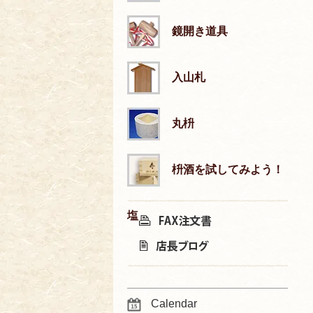
鏡開き道具
入山札
丸枡
枡酒を試してみよう！
塩
Calendar