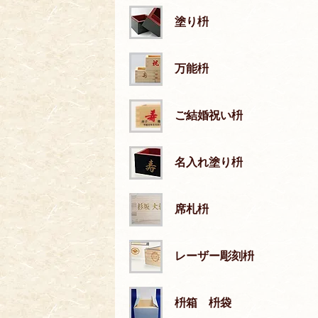
塗り枡
万能枡
ご結婚祝い枡
名入れ塗り枡
席札枡
レーザー彫刻枡
枡箱 枡袋