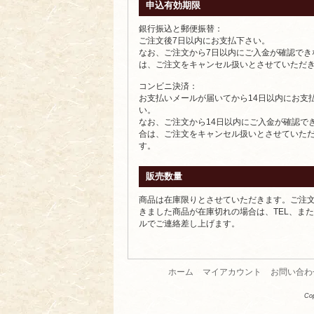
申込有効期限
銀行振込と郵便振替：
ご注文後7日以内にお支払下さい。
なお、ご注文から7日以内にご入金が確認でき
は、ご注文をキャンセル扱いとさせていただ
コンビニ決済：
お支払いメールが届いてから14日以内にお支
い。
なお、ご注文から14日以内にご入金が確認で
合は、ご注文をキャンセル扱いとさせていた
す。
販売数量
商品は在庫限りとさせていただきます。ご注
きました商品が在庫切れの場合は、TEL、ま
ルでご連絡差し上げます。
ホーム
マイアカウント
お問い合わ
Co