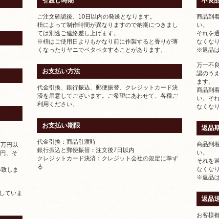
引渡し時期
不良
ご注文確認後、10日以内の発送となります。
商品到着
枡によって制作時間が異なりますので納期につきまし
い。
ては別途ご連絡差し上げます。
それを
※枡はご使用日よりもかなり前に作製すると香りが薄
なくな
くなったりヤニでベタベタすることがあります。
※返品
万一不
お支払い方法
認のう
ます。
代金引換、銀行振込、郵便振替、クレジットカード決
商品到
済を用意してございます。ご希望にあわせて、各種ご
い。そ
利用ください。
なくな
お支払い期限
返品
代金引換：商品引渡時
商品到着
2万円以
銀行振込と郵便振替：注文後7日以内
い。
8円、そ
クレジットカード決済：クレジット会社の規定に準ず
それを
る
なくな
い致しま
※返品
示していま
返品
お客様