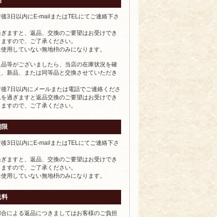
品
後3日以内にE-mailまたはTELにてご連絡下さ
過ぎますと、返品、交換のご要望はお受けでき
りますので、ご了承ください。
は使用していない無地枡のみになります。
良品等がございましたら、当店の在庫状況を確
え、新品、または同等品と交換させていただき
着後7日以内にメールまたは電話でご連絡くださ
れを過ぎますと返品交換のご要望はお受けでき
りますので、ご了承ください。
期限
後3日以内にE-mailまたはTELにてご連絡下さ
過ぎますと、返品、交換のご要望はお受けでき
りますので、ご了承ください。
は使用していない無地枡のみになります。
送料
都合による返品につきましてはお客様のご負担