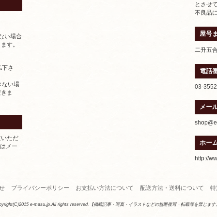
とさせ
不良品
屋号
ない場合
きます。
二升五
払下さ
電話
きない場
03-3552
だきま
メー
shop@e-
文いただ
ホー
たはメー
http://w
せ
プライバシーポリシー
お支払い方法について
配送方法・送料について
特
pyright(C)2015 e-masu.jp.All rights reserved.【掲載記事・写真・イラストなどの無断複写・転載等を禁じま