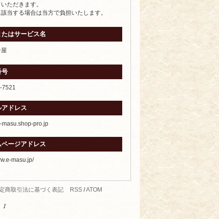
ていただきます。
に該当する場合は当方で負担いたします。
またはサービス名
合屋
番号
-7521
ルアドレス
masu.shop-pro.jp
ムページアドレス
ww.e-masu.jp/
定商取引法に基づく表記
RSS
/
ATOM
す。】