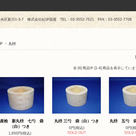
区新川1-3-7 株式会社紀伊国屋 TEL：03-3552-7521 FAX：03-3552-7708
P
>
丸枡
全 [4] 商品中 [1-4] 商品を表示してい
産桧 新丸枡 七勺 袋
丸枡 三勺 袋（白）つき
丸枡 五勺 
（白）つき
0円(税込)
0円(税
SOLD OUT
SOLD 
1,650円(税込)