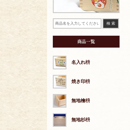
名入れ枡
焼き印枡
無地檜枡
無地杉枡