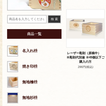
名入れ枡
レーザー彫刻（原稿中）
※彫刻代別途 ※49個以下ご
購入の方
焼き印枡
286円(税込)
無地檜枡
無地杉枡