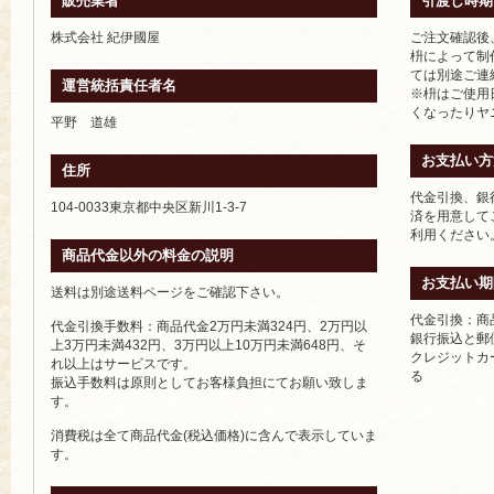
販売業者
引渡し時期
株式会社 紀伊國屋
ご注文確認後
枡によって制
ては別途ご連
運営統括責任者名
※枡はご使用
くなったりヤ
平野 道雄
お支払い方
住所
代金引換、銀
104-0033東京都中央区新川1-3-7
済を用意して
利用ください
商品代金以外の料金の説明
お支払い期
送料は別途送料ページをご確認下さい。
代金引換：商
代金引換手数料：商品代金2万円未満324円、2万円以
銀行振込と郵
上3万円未満432円、3万円以上10万円未満648円、そ
クレジットカ
れ以上はサービスです。
る
振込手数料は原則としてお客様負担にてお願い致しま
す。
消費税は全て商品代金(税込価格)に含んで表示していま
す。