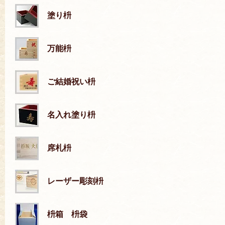
塗り枡
万能枡
ご結婚祝い枡
名入れ塗り枡
席札枡
レーザー彫刻枡
枡箱 枡袋